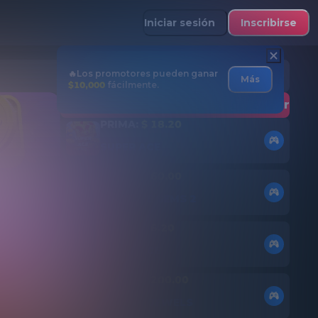
PRIMA:
$ 21.60
Iniciar sesión
Inscribirse
FORTUNE GEMS 2
PRIMA:
$ 18.20
🔥Los promotores pueden ganar
Más
$10,000
fácilmente.
SUPER ACE
24 Horas
Premio Superior
PRIMA:
$ 60.00
FORTUNE GEMS 2
PRIMA:
$ 5.20
SUPER ACE
PRIMA:
$ 200.00
JOKER'S JEWELS
PRIMA:
$ 6.00
SUPER ACE