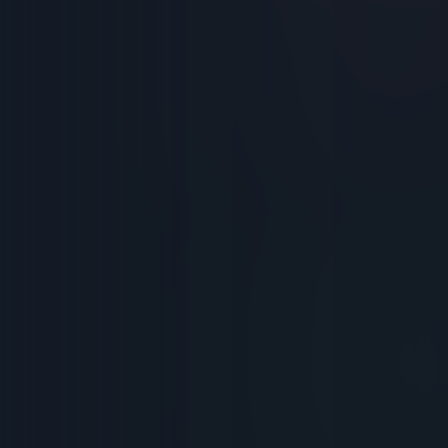
JiLi
41475
+
On
Juego original